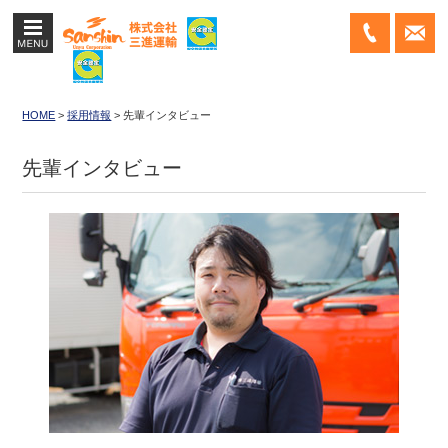
MENU
042-
Web
396-
から
1116
のお
HOME
>
採用情報
>
先輩インタビュー
問い
先輩インタビュー
合わ
せは
こち
ら